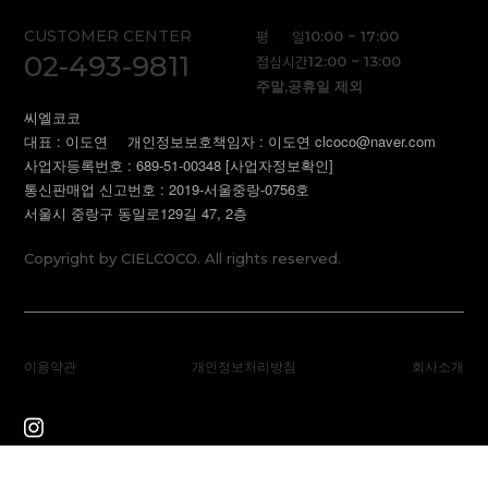
CUSTOMER CENTER
평 일
10:00 ~ 17:00
02-493-9811
점심시간
12:00 ~ 13:00
주말,공휴일 제외
씨엘코코
대표 : 이도연
개인정보보호책임자 : 이도연 clcoco@naver.com
사업자등록번호 : 689-51-00348
[사업자정보확인]
통신판매업 신고번호 : 2019-서울중랑-0756호
서울시 중랑구 동일로129길 47, 2층
Copyright by CIELCOCO. All rights reserved.
이용약관
개인정보처리방침
회사소개