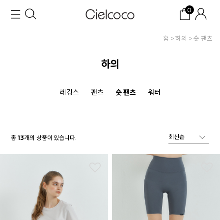
0
홈
하의
숏 팬츠
하의
레깅스
팬츠
숏 팬츠
워터
총
개의 상품이 있습니다.
13