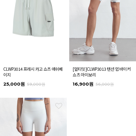
CLWP3014 프레시 카고 쇼츠 애쉬베
[얼티밋]CLWP3013 텐션 업 바이커
이지
쇼츠 아이보리
25,000원
16,900원
59,000원
56,000원